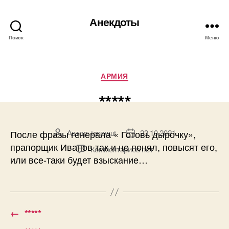
Анекдоты
Поиск
Меню
Рубрики
АРМИЯ
*****
Автор:
tanzwut
23.10.2021
После фразы генерала « Готовь дырочку»,
Автор
Дата
записи
записи
прапорщик Иванов так и не понял, повысят его,
к
Комментариев
нет
или все-таки будет взыскание…
записи
*****
←
*****